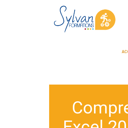
AC
Compren
Excel 20