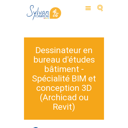
Dessinateur en
bureau d'études
bâtiment -
Spécialité BIM et
conception 3D
(Archicad ou
Revit)