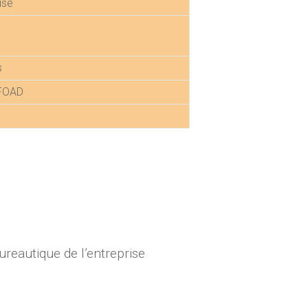
ise
s
 FOAD
reautique de l’entreprise