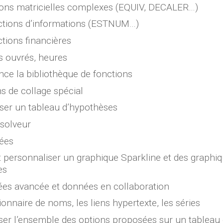
ctions matricielles complexes (EQUIV, DECALER…)
nctions d’informations (ESTNUM…)
ctions financières
rs ouvrés, heures
ance la bibliothèque de fonctions
ons de collage spécial
liser un tableau d’hypothèses
 solveur
nées
r et personnaliser un graphique Sparkline et des graph
es
ées avancée et données en collaboration
tionnaire de noms, les liens hypertexte, les séries
liser l’ensemble des options proposées sur un tablea