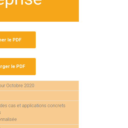
mer le PDF
rger le PDF
jour Octobre 2020
des cas et applications concrets
s
nnalisée