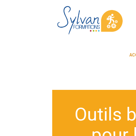
AC
Outils 
pour 