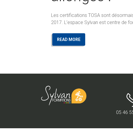
Les certifications TOSA sont désormais 
2017. L’espace Sylvan est centre de fo
READ MORE
05 46 5