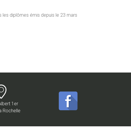
us les diplômes émis depuis le 23 mars
Albert 1er
a Rochelle