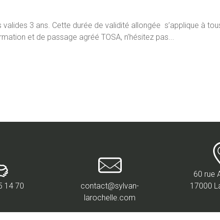
valides 3 ans. Cette durée de validité allongée s’applique à to
rmation et de passage agréé TOSA, n’hésitez pas...
60 rue 
5 14 70
contact@sylvan-
17000 L
larochelle.com