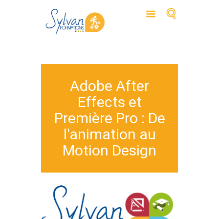
Adobe After
Effects et
Première Pro : De
l'animation au
Motion Design