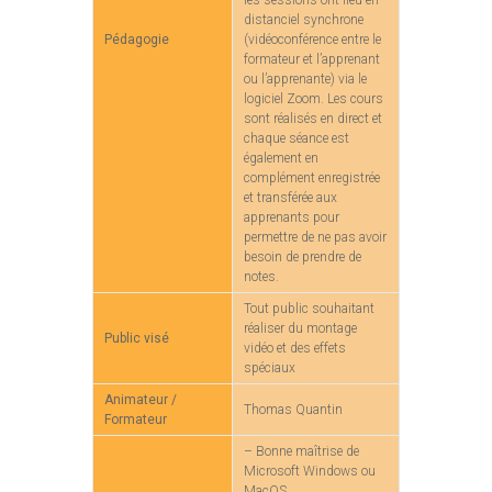
les sessions ont lieu en
distanciel synchrone
Pédagogie
(vidéoconférence entre le
formateur et l’apprenant
ou l’apprenante) via le
logiciel Zoom. Les cours
sont réalisés en direct et
chaque séance est
également en
complément enregistrée
et transférée aux
apprenants pour
permettre de ne pas avoir
besoin de prendre de
notes.
Tout public souhaitant
réaliser du montage
Public visé
vidéo et des effets
spéciaux
Animateur /
Thomas Quantin
Formateur
– Bonne maîtrise de
Microsoft Windows ou
MacOS