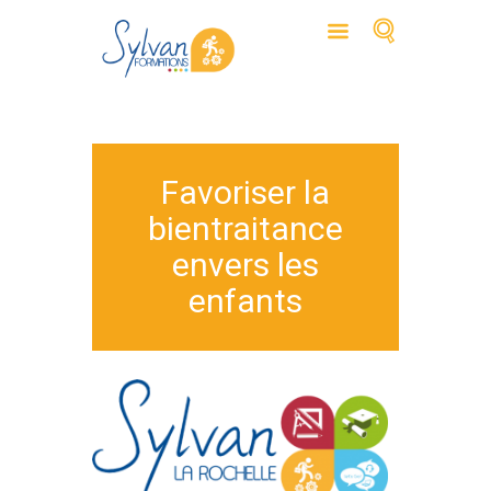
Favoriser la
bientraitance
envers les
enfants