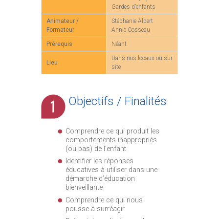
Gardes d’enfants
Animateur /
Stéphanie Albert
Formateur
Annie Cosseau
Prérequis
Néant
Dans nos locaux ou sur
Lieu
site
Objectifs / Finalités
Comprendre ce qui produit les
comportements inappropriés
(ou pas) de l’enfant
Identifier les réponses
éducatives à utiliser dans une
démarche d’éducation
bienveillante
Comprendre ce qui nous
pousse à surréagir